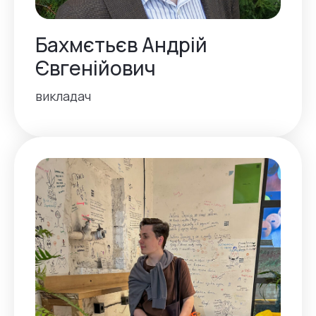
Бахмєтьєв Андрій
Євгенійович
викладач