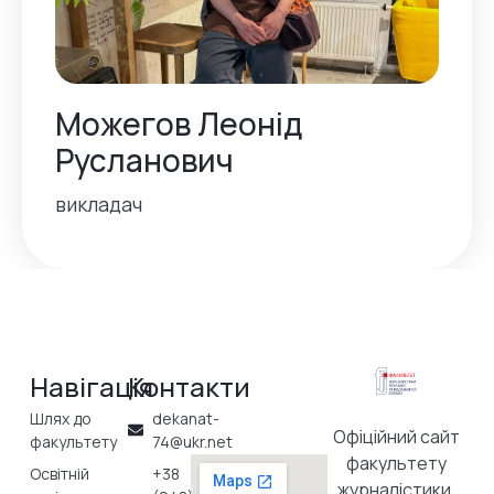
Можегов Леонід
Русланович
викладач
Навігація
Контакти
Шлях до
dekanat-
Офіційний сайт
факультету
74@ukr.net
факультету
Освітній
+38
журналістики,