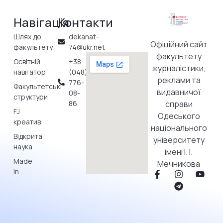
Навігація
Контакти
Шлях до
dekanat-
Офіційний сайт
факультету
74@ukr.net
факультету
Освітній
+38
журналістики,
навігатор
(048)
реклами та
776-
Факультетські
видавничої
08-
структури
86
справи
FJ
Одеського
креатив
національного
Відкрита
університету
наука
імені І. І.
Made
Мечникова
in…