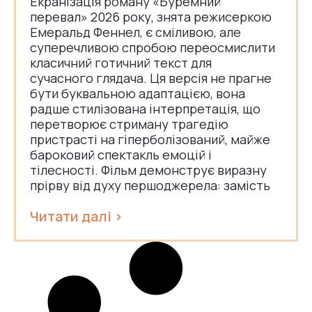
Екранізація роману «Буремний
перевал» 2026 року, знята режисеркою
Емеральд Феннел, є сміливою, але
суперечливою спробою переосмислити
класичний готичний текст для
сучасного глядача. Ця версія не прагне
бути буквальною адаптацією, вона
радше стилізована інтерпретація, що
перетворює стриману трагедію
пристрасті на гіперболізований, майже
бароковий спектакль емоцій і
тілесності. Фільм демонструє виразну
прірву від духу першоджерела: замість
Читати далі >