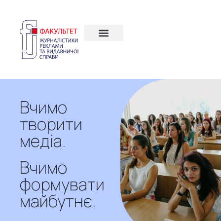
Вчимо
творити
медіа.
Вчимо
формувати
майбутнє.