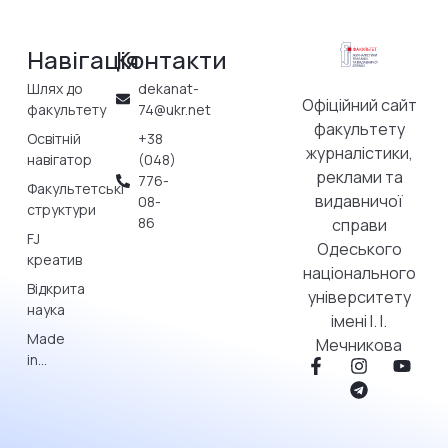
Навігація
Контакти
Шлях до
dekanat-
Офіційний сайт
факультету
74@ukr.net
факультету
Освітній
+38
журналістики,
навігатор
(048)
реклами та
776-
Факультетські
видавничої
08-
структури
86
справи
FJ
Одеського
креатив
національного
Відкрита
університету
наука
імені І. І.
Made
Мечникова
in…