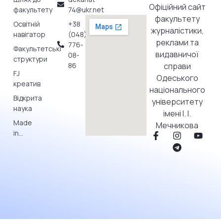
Офіційний сайт
факультету
74@ukr.net
факультету
Освітній
+38
журналістики,
навігатор
(048)
реклами та
776-
Факультетські
видавничої
08-
структури
86
справи
FJ
Одеського
креатив
національного
Відкрита
університету
наука
імені І. І.
Made
Мечникова
in…