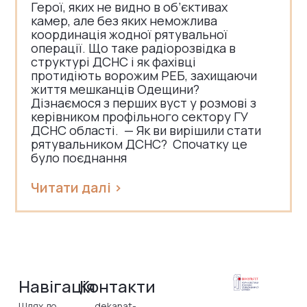
Герої, яких не видно в об’єктивах
камер, але без яких неможлива
координація жодної рятувальної
операції. Що таке радіорозвідка в
структурі ДСНС і як фахівці
протидіють ворожим РЕБ, захищаючи
життя мешканців Одещини?
Дізнаємося з перших вуст у розмові з
керівником профільного сектору ГУ
ДСНС області. — Як ви вирішили стати
рятувальником ДСНС? Спочатку це
було поєднання
Читати далі >
Навігація
Контакти
Шлях до
dekanat-