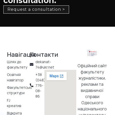
consultation.
Request a consultation >
Навігація
Контакти
Шлях до
dekanat-
Офіційний сайт
факультету
74@ukr.net
факультету
Освітній
+38
журналістики,
навігатор
(048)
реклами та
776-
Факультетські
видавничої
08-
структури
86
справи
FJ
Одеського
креатив
національного
Відкрита