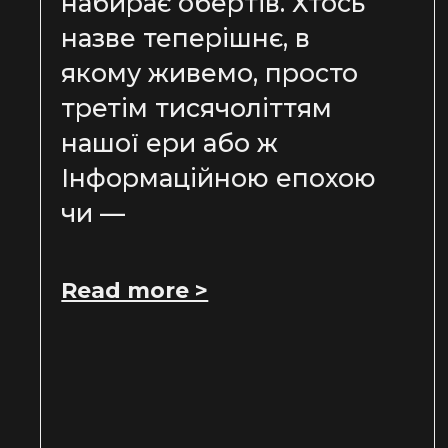
набирає обертів. Хтось
назве теперішнє, в
якому живемо, просто
третім тисячоліттям
нашої ери або ж
Інформаційною епохою
чи —
Read more >